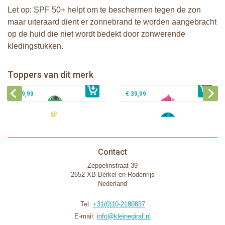
Let op: SPF 50+ helpt om te beschermen tegen de zon
maar uiteraard dient er zonnebrand te worden aangebracht
op de huid die niet wordt bedekt door zonwerende
kledingstukken.
Zoocchini kids badcape - Devin the
Zoocchini kids badcape - Franny the
Dinosaur
Flamingo
Zoocchini baby badcape - Puddles
Zoocchini kids badcape - Sherman
Toppers van dit merk
€ 39,99
the Duck
€ 39,99
the Shark
€ 29,99
€ 39,99
Contact
Zeppelinstraat 39
2652 XB Berkel en Rodenrijs
Nederland
Tel:
+31(0)10-2180837
E-mail:
info@kleinegiraf.nl