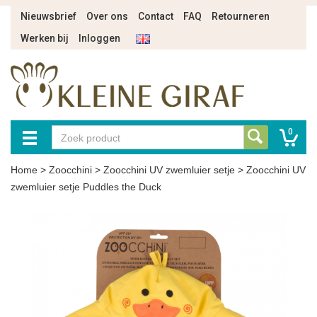
Nieuwsbrief
Over ons
Contact
FAQ
Retourneren
Werken bij
Inloggen
0
Home
>
Zoocchini
>
Zoocchini UV zwemluier setje
>
Zoocchini UV
zwemluier setje Puddles the Duck