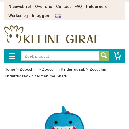
Nieuwsbrief
Over ons
Contact
FAQ
Retourneren
Werken bij
Inloggen
0
Home
>
Zoocchini
>
Zoocchini Kinderrugzak
>
Zoocchini
kinderrugzak - Sherman the Shark