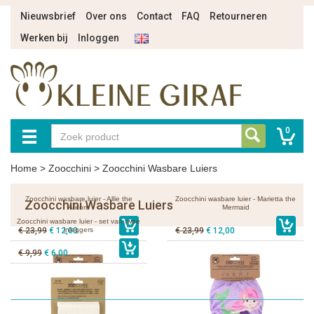
Nieuwsbrief
Over ons
Contact
FAQ
Retourneren
Werken bij
Inloggen
0
Home
>
Zoocchini
>
Zoocchini Wasbare Luiers
Zoocchini wasbare luier - Allie the
Zoocchini wasbare luier - Marietta the
Zoocchini Wasbare Luiers
Alicorn
Mermaid
Zoocchini wasbare luier - set van twee
€ 23,99
€ 12,00
inleggers
€ 23,99
€ 12,00
€ 9,99
€ 6,00