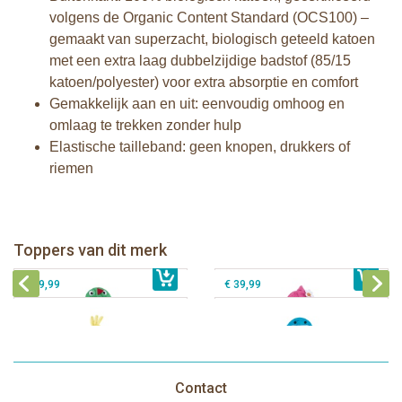
volgens de Organic Content Standard (OCS100) –
gemaakt van superzacht, biologisch geteeld katoen
met een extra laag dubbelzijdige badstof (85/15
katoen/polyester) voor extra absorptie en comfort
Gemakkelijk aan en uit: eenvoudig omhoog en
omlaag te trekken zonder hulp
Elastische tailleband: geen knopen, drukkers of
riemen
Zoocchini kids badcape - Devin the
Zoocchini kids badcape - Franny the
Dinosaur
Flamingo
Zoocchini baby badcape - Puddles
Zoocchini kids badcape - Sherman
Toppers van dit merk
€ 39,99
the Duck
€ 39,99
the Shark
€ 29,99
€ 39,99
Contact