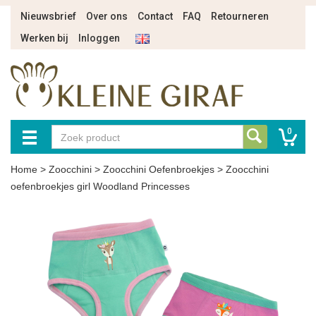
Nieuwsbrief
Over ons
Contact
FAQ
Retourneren
Werken bij
Inloggen
0
Home
>
Zoocchini
>
Zoocchini Oefenbroekjes
>
Zoocchini
oefenbroekjes girl Woodland Princesses