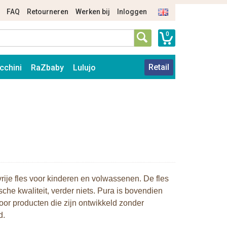
FAQ
Retourneren
Werken bij
Inloggen
0
Retail
cchini
RaZbaby
Lulujo
ije fles voor kinderen en volwassenen. De fles
e kwaliteit, verder niets. Pura is bovendien
or producten die zijn ontwikkeld zonder
d.