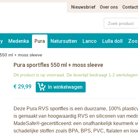
Nieuwsbrief
Over ons
Contact
ay
Medenka
Pura
Natursutten
Lanco
Lulla doll
Zoo
 550 ml + moss sleeve
Pura sportfles 550 ml + moss sleeve
Dit product is op voorraad. De levertijd bedraagt 1-2 werkdagen
€ 29,99
Deze Pura RVS sportfles is een duurzame, 100% plasticvr
is gemaakt van hoogwaardig RVS en siliconen van medisch
MadeSafe®-gecertificeerd: een onafhankelijk keurmerk vo
schadelijke stoffen zoals BPA, BPS, PVC, ftalaten en loo