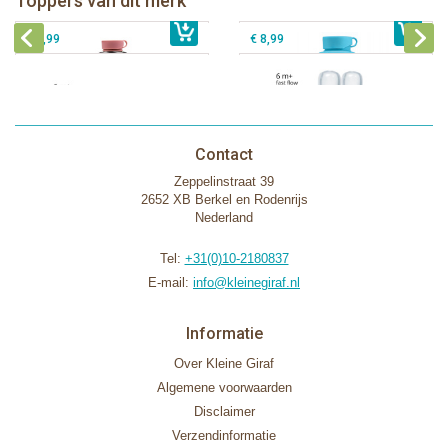
Toppers van dit merk
€ 40,99
Pura silicone tuit 2 stuks
€ 29,99
Pura silicone speen fast flow 2 stuks
€ 9,99
€ 8,99
Contact
Zeppelinstraat 39
2652 XB Berkel en Rodenrijs
Nederland
Tel:
+31(0)10-2180837
E-mail:
info@kleinegiraf.nl
Informatie
Over Kleine Giraf
Algemene voorwaarden
Disclaimer
Verzendinformatie