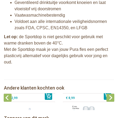
Geventileerd drinktuitje voorkomt knoeien en laat
vloeistof vrij doorstromen
Vaatwasmachinebestendig
Voldoet aan alle internationale veiligheidsnormen
zoals FDA, CPSC, EN14350, en LFGB
Let op:
de Sportdop is niet geschikt voor gebruik met
warme dranken boven de 40°C.
Met de Sportdop maak je van jouw Pura fles een perfect
plasticvrij alternatief voor dagelijks gebruik voor jong en
oud.
Natursutten set van twee glazen
Pura Silicone Bumpers Grijs - 2 stuks
drinkflessen 110 ml
Pura thermos speenfles 260 ml +
Andere klanten kochten ook
€ 8,99
aqua sleeve
€ 27,99
Pura silicone speen slow flow 2 stuks
€ 32,99
€ 8,99
Pura thermos sportfles 475 ml +
unicorn sleeve
Pura Sportfles 550 ml + Aqua sleeve