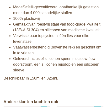
MadeSafe®-gecertificeerd: onafhankelijk getest op
meer dan 4.000 schadelijke stoffen
100% plasticvrij
Gemaakt van roestvrij staal van food-grade kwaliteit
(18/8-AISI 304) en siliconen van medische kwaliteit.
Verwisselbaar topsysteem: één fles voor elke
levensfase
Vaatwasserbestendig (bovenste rek) en geschikt om
in te vriezen
Geleverd inclusief siliconen speen met slow-flow
doorstroom, een siliconen reisdop en een siliconen
sleeve
Beschikbaar in 150ml en 325ml.
Pura speenfles 150 ml + moss sleeve
Pura silicone speen slow flow 2 stuks
Andere klanten kochten ook
€ 21,99
Pura speenfles 325 ml + rose sleeve
€ 8,99
Pura tuitfles 325 ml + vos sleeve