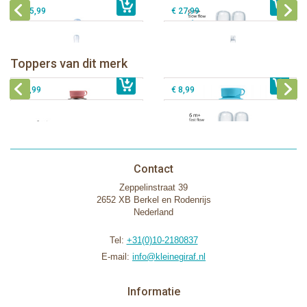
€ 25,99
€ 27,99
Pura thermos sportfles 475 ml +
unicorn sleeve
Pura Sportfles 550 ml + Aqua sleeve
Toppers van dit merk
€ 40,99
Pura silicone tuit 2 stuks
€ 29,99
Pura silicone speen fast flow 2 stuks
€ 9,99
€ 8,99
Contact
Zeppelinstraat 39
2652 XB Berkel en Rodenrijs
Nederland
Tel:
+31(0)10-2180837
E-mail:
info@kleinegiraf.nl
Informatie