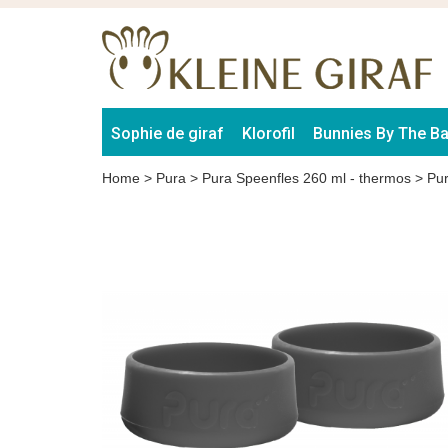
Sophie de giraf
Klorofil
Bunnies By The B
Home
>
Pura
>
Pura Speenfles 260 ml - thermos
>
Pur