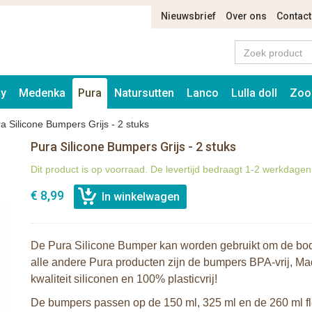
Nieuwsbrief
Over ons
Contact
ay
Medenka
Pura
Natursutten
Lanco
Lulla doll
Zoo
a Silicone Bumpers Grijs - 2 stuks
Pura Silicone Bumpers Grijs - 2 stuks
Dit product is op voorraad. De levertijd bedraagt 1-2 werkdagen
€ 8,99
De Pura Silicone Bumper kan worden gebruikt om de bod
alle andere Pura producten zijn de bumpers BPA-vrij, M
kwaliteit siliconen en 100% plasticvrij!
De bumpers passen op de 150 ml, 325 ml en de 260 ml f