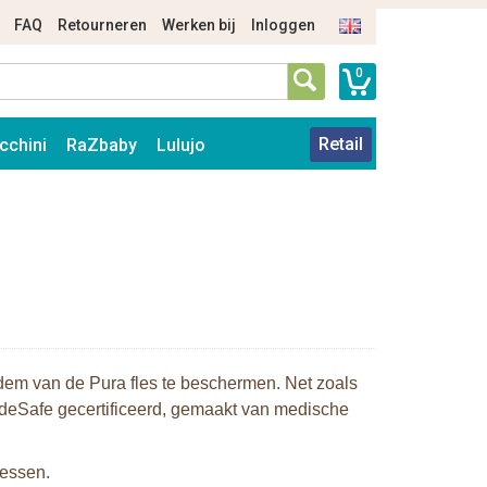
FAQ
Retourneren
Werken bij
Inloggen
0
Retail
cchini
RaZbaby
Lulujo
em van de Pura fles te beschermen. Net zoals
adeSafe gecertificeerd, gemaakt van medische
lessen.