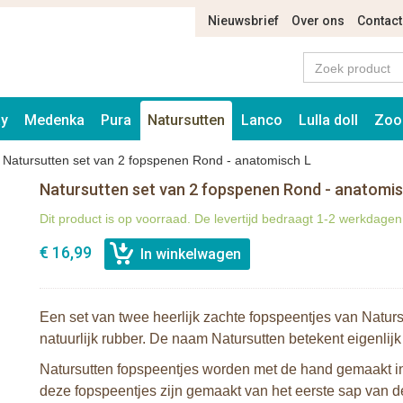
Nieuwsbrief
Over ons
Contact
ay
Medenka
Pura
Natursutten
Lanco
Lulla doll
Zoo
>
Natursutten set van 2 fopspenen Rond - anatomisch L
Natursutten set van 2 fopspenen Rond - anatomis
Dit product is op voorraad. De levertijd bedraagt 1-2 werkdagen
€ 16,99
Een set van twee heerlijk zachte fopspeentjes van Natu
natuurlijk rubber. De naam Natursutten betekent eigenlijk
Natursutten fopspeentjes worden met de hand gemaakt in I
deze fopspeentjes zijn gemaakt van het eerste sap van de