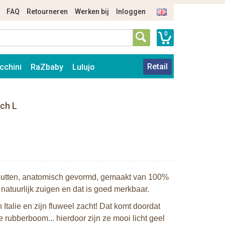
FAQ
Retourneren
Werken bij
Inloggen
0
Retail
cchini
RaZbaby
Lulujo
ch L
rsutten, anatomisch gevormd, gemaakt van 100%
 natuurlijk zuigen en dat is goed merkbaar.
talie en zijn fluweel zacht! Dat komt doordat
 rubberboom... hierdoor zijn ze mooi licht geel