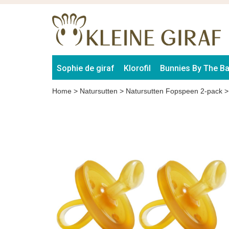
Sophie de giraf
Klorofil
Bunnies By The B
Home
>
Natursutten
>
Natursutten Fopspeen 2-pack