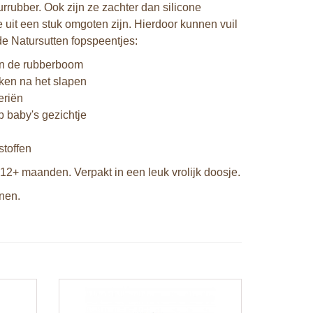
rrubber. Ook zijn ze zachter dan silicone
 uit een stuk omgoten zijn. Hierdoor kunnen vuil
de Natursutten fopspeentjes:
van de rubberboom
kken na het slapen
eriën
p baby's gezichtje
stoffen
d 12+ maanden. Verpakt in een leuk vrolijk doosje.
jnen.