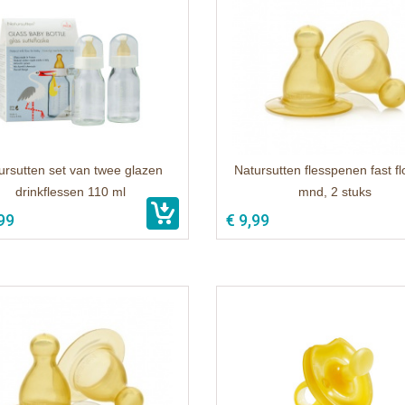
ursutten set van twee glazen
Natursutten flesspenen fast f
drinkflessen 110 ml
mnd, 2 stuks
99
€ 9,99