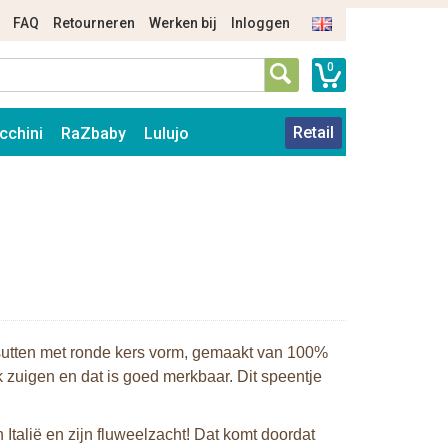
FAQ
Retourneren
Werken bij
Inloggen
0
Retail
cchini
RaZbaby
Lulujo
rsutten met ronde kers vorm, gemaakt van 100%
k zuigen en dat is goed merkbaar. Dit speentje
talië en zijn fluweelzacht! Dat komt doordat