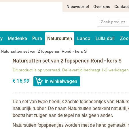
Nieuwsbrief
Over ons
Contact
ay
Medenka
Pura
Natursutten
Lanco
Lulla doll
Zoo
>
Natursutten set van 2 fopspenen Rond - kers S
Natursutten set van 2 fopspenen Rond - kers S
Dit product is op voorraad. De levertijd bedraagt 1-2 werkdagen
€ 16,99
Een set van twee heerlijk zachte fopspeentjes van Natu
natuurlijk rubber. De naam Natursutten betekent natuurlij
bootst het zuigen aan de tepel na als geen ander.
Natursutten fopspeentjes worden met de hand gemaakt in I