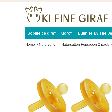
Sophie de giraf
Klorofil
Bunnies By The B
Home
>
Natursutten
>
Natursutten Fopspeen 2-pack