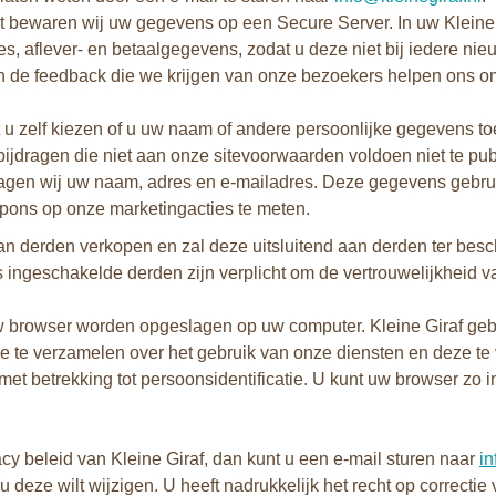
kt bewaren wij uw gegevens op een Secure Server. In uw Kleine 
 aflever- en betaalgegevens, zodat u deze niet bij iedere nieuw
n de feedback die we krijgen van onze bezoekers helpen ons om 
unt u zelf kiezen of u uw naam of andere persoonlijke gegevens
jdragen die niet aan onze sitevoorwaarden voldoen niet te pub
 vragen wij uw naam, adres en e-mailadres. Deze gegevens gebrui
spons op onze marketingacties te meten.
n derden verkopen en zal deze uitsluitend aan derden ter beschi
ingeschakelde derden zijn verplicht om de vertrouwelijkheid 
 uw browser worden opgeslagen op uw computer. Kleine Giraf geb
tie te verzamelen over het gebruik van onze diensten en deze 
 betrekking tot persoonsidentificatie. U kunt uw browser zo inst
cy beleid van Kleine Giraf, dan kunt u een e-mail sturen naar
in
u deze wilt wijzigen. U heeft nadrukkelijk het recht op correcti