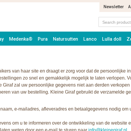
Newsletter
A
ay
Medenka®
Pura
Natursutten
Lanco
Lulla doll
Z
ikers van haar site en draagt er zorg voor dat de persoonlijke in
ellingen zo snel en gemakkelijk mogelijk te laten verlopen. V
e Giraf zal uw persoonlijke gegevens niet aan derden verkopen e
itvoeren van uw bestelling. Kleine Giraf gebruikt de verzamelde
 naam, e-mailadres, afleveradres en betaalgegevens nodig om uw
ens om u te informeren over de ontwikkeling van de website en
at laten weten door een e-mail te sturen naar
info@kleinegiraf.nl
.