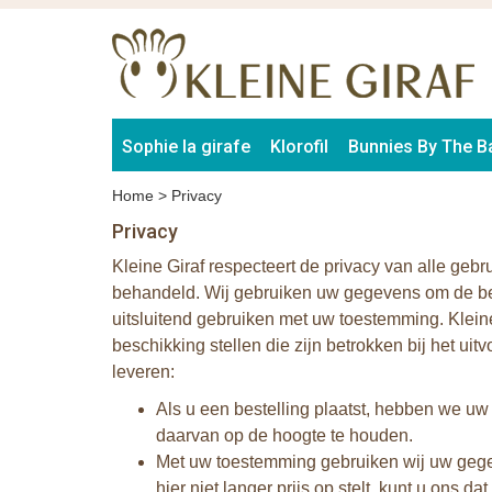
Sophie la girafe
Klorofil
Bunnies By The B
Home
>
Privacy
Privacy
Kleine Giraf respecteert de privacy van alle gebru
behandeld. Wij gebruiken uw gegevens om de best
uitsluitend gebruiken met uw toestemming. Klein
beschikking stellen die zijn betrokken bij het u
leveren:
Als u een bestelling plaatst, hebben we uw
daarvan op de hoogte te houden.
Met uw toestemming gebruiken wij uw gegev
hier niet langer prijs op stelt, kunt u ons d