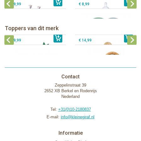
€ 29,99
€ 8,99
Sophie de giraf Baby Seat & Play
Sophie de giraf Rollin' speelrol IEUF
IEUF
Fanfan het hertje bijtring in witte
Toppers van dit merk
€ 26,99
Sophie de giraf Activity Wheel
€ 79,99
geschenkdoos
€ 39,99
€ 14,99
Contact
Zeppelinstraat 39
2652 XB Berkel en Rodenrijs
Nederland
Tel:
+31(0)10-2180837
E-mail:
info@kleinegiraf.nl
Informatie