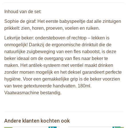
Inhoud van de set:
Sophie de giraf: Het eerste babyspeeltje dat alle zintuigen
prikkelt: zien, horen, proeven, voelen en ruiken.
Lekvrije beker: ondersteboven of rechtop – lekken is
onmogelijk! Dankzij de ergonomische drinktuit die de
natuurlijke zuigbeweging van een fles nabootst, is deze
beker ideaal om de overgang van fles naar beker te
maken. Het antilek-systeem met ventiel maakt drinken
zonder morsen mogelijk en het deksel garandeert perfecte
hygiëne. Voor een gemakkelijke grip is de beker voorzien
van twee getextureerde handvatten. 180ml.
Vaatwasmachine bestandig.
Sophie de giraf muziekdoosje -
Karamel
Pura speenfles 325 ml + vos sleeve
Sophie de giraf badmat met
Pura silicone afsluitdisk Moss en Mint
Andere klanten kochten ook
€ 29,99
temperatuur indicator
€ 26,99
- 2 stuks