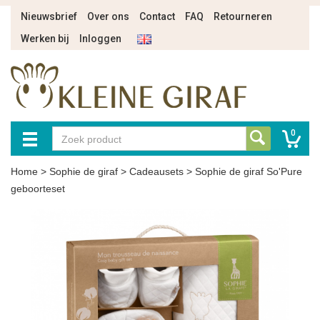
Nieuwsbrief
Over ons
Contact
FAQ
Retourneren
Werken bij
Inloggen
0
Home
>
Sophie de giraf
>
Cadeausets
>
Sophie de giraf So'Pure
geboorteset