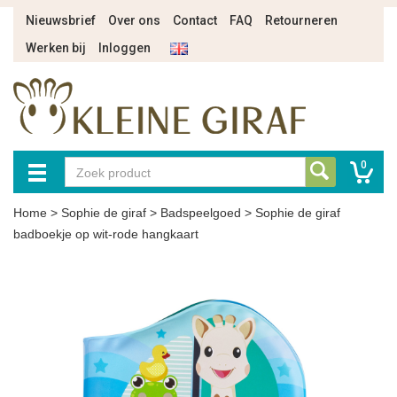
Nieuwsbrief
Over ons
Contact
FAQ
Retourneren
Werken bij
Inloggen
0
Home
>
Sophie de giraf
>
Badspeelgoed
>
Sophie de giraf
badboekje op wit-rode hangkaart