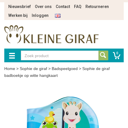
Nieuwsbrief
Over ons
Contact
FAQ
Retourneren
Werken bij
Inloggen
0
Home
>
Sophie de giraf
>
Badspeelgoed
>
Sophie de giraf
badboekje op witte hangkaart