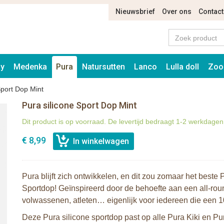
Nieuwsbrief
Over ons
Contact
ay
Medenka
Pura
Natursutten
Lanco
Lulla doll
Zoo
Sport Dop Mint
Pura silicone Sport Dop Mint
Dit product is op voorraad. De levertijd bedraagt 1-2 werkdagen
€ 8,99
Pura blijft zich ontwikkelen, en dit zou zomaar het beste
Sportdop! Geïnspireerd door de behoefte aan een all-round
volwassenen, atleten… eigenlijk voor iedereen die een 10
Deze Pura silicone sportdop past op alle Pura Kiki en Pu