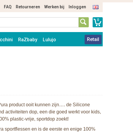
FAQ
Retourneren
Werken bij
Inloggen
0
Retail
cchini
RaZbaby
Lulujo
 Pura product ooit kunnen zijn…. de Silicone
 activiteiten dop, een die goed werkt voor kids,
0% plastic-vrije, sportdop zoekt!
ra sportflessen en is de eerste en enige 100%