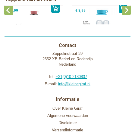
€ 40,99
Pura silicone tuit 2 stuks
€ 29,99
Pura silicone speen fast flow 2 stuks
€ 9,99
€ 8,99
Contact
Zeppelinstraat 39
2652 XB Berkel en Rodenrijs
Nederland
Tel:
+31(0)10-2180837
E-mail:
info@kleinegiraf.nl
Informatie
Over Kleine Giraf
Algemene voorwaarden
Disclaimer
Verzendinformatie