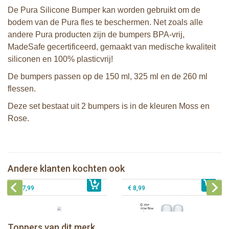
De Pura Silicone Bumper kan worden gebruikt om de
bodem van de Pura fles te beschermen. Net zoals alle
andere Pura producten zijn de bumpers BPA-vrij,
MadeSafe gecertificeerd, gemaakt van medische kwaliteit
siliconen en 100% plasticvrij!
De bumpers passen op de 150 ml, 325 ml en de 260 ml
flessen.
Deze set bestaat uit 2 bumpers is in de kleuren Moss en
Rose.
Pura Sport Rietje Rose
Pura silicone Sport Dop Rose
Andere klanten kochten ook
€ 8,99
Pura tuitfles 325 ml + vos sleeve
€ 8,99
Pura silicone speen slow flow 2 stuks
€ 27,99
€ 8,99
Pura thermos sportfles 475 ml +
unicorn sleeve
Pura Sportfles 550 ml + Aqua sleeve
Toppers van dit merk