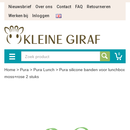
Nieuwsbrief
Over ons
Contact
FAQ
Retourneren
Werken bij
Inloggen
0
Home
>
Pura
>
Pura Lunch
>
Pura silicone banden voor lunchbox
moss+rose 2 stuks