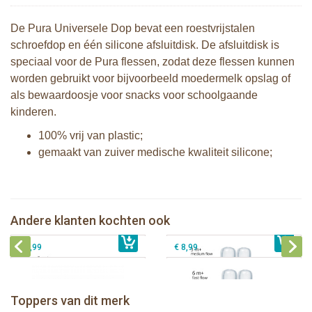
De Pura Universele Dop bevat een roestvrijstalen
schroefdop en één silicone afsluitdisk. De afsluitdisk is
speciaal voor de Pura flessen, zodat deze flessen kunnen
worden gebruikt voor bijvoorbeeld moedermelk opslag of
als bewaardoosje voor snacks voor schoolgaande
kinderen.
100% vrij van plastic;
gemaakt van zuiver medische kwaliteit silicone;
Pura silicone speen medium flow 2
Pura silicone tuit 2 stuks
stuks
Andere klanten kochten ook
€ 9,99
Pura silicone Sport Dop Aqua
€ 8,99
Pura silicone speen fast flow 2 stuks
€ 8,99
€ 8,99
Pura thermos sportfles 475 ml +
unicorn sleeve
Pura Sportfles 550 ml + Aqua sleeve
Toppers van dit merk
€ 40,99
Pura silicone tuit 2 stuks
€ 29,99
Pura silicone speen fast flow 2 stuks