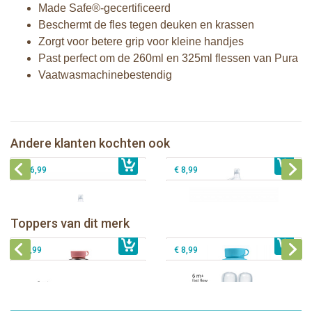
Made Safe®-gecertificeerd
Beschermt de fles tegen deuken en krassen
Zorgt voor betere grip voor kleine handjes
Past perfect om de 260ml en 325ml flessen van Pura
Vaatwasmachinebestendig
Pura thermos tuitfles 260 ml + moss
Pura Sport Rietje Mint
sleeve
Pura silicone reisdop Moss en Mint - 2
Andere klanten kochten ook
€ 8,99
Pura tuitfles 325 ml + rose sleeve
€ 33,99
stuks
€ 26,99
€ 8,99
Pura thermos sportfles 475 ml +
unicorn sleeve
Pura Sportfles 550 ml + Aqua sleeve
Toppers van dit merk
€ 40,99
Pura silicone tuit 2 stuks
€ 29,99
Pura silicone speen fast flow 2 stuks
€ 9,99
€ 8,99