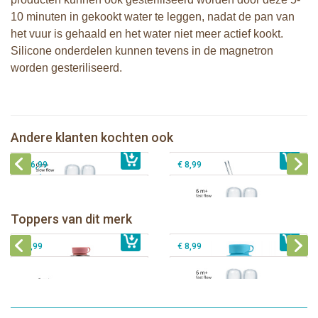
10 minuten in gekookt water te leggen, nadat de pan van
het vuur is gehaald en het water niet meer actief kookt.
Silicone onderdelen kunnen tevens in de magnetron
worden gesteriliseerd.
Pura silicone Rietje Kiddo +
Pura silicone speen slow flow 2 stuks
Reinigingsborsteltje
Andere klanten kochten ook
€ 8,99
Sophie de giraf activiteitenspiraal
€ 8,99
Pura silicone speen fast flow 2 stuks
€ 26,99
€ 8,99
Pura thermos sportfles 475 ml +
unicorn sleeve
Pura Sportfles 550 ml + Aqua sleeve
Toppers van dit merk
€ 40,99
Pura silicone tuit 2 stuks
€ 29,99
Pura silicone speen fast flow 2 stuks
€ 9,99
€ 8,99