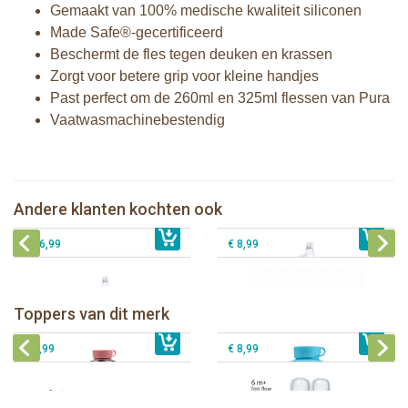
Gemaakt van 100% medische kwaliteit siliconen
Made Safe®-gecertificeerd
Beschermt de fles tegen deuken en krassen
Zorgt voor betere grip voor kleine handjes
Past perfect om de 260ml en 325ml flessen van Pura
Vaatwasmachinebestendig
Pura thermos tuitfles 260 ml + moss
Pura Sport Rietje Mint
sleeve
Pura silicone reisdop Moss en Mint - 2
Andere klanten kochten ook
€ 8,99
Pura tuitfles 325 ml + rose sleeve
€ 33,99
stuks
€ 26,99
€ 8,99
Pura thermos sportfles 475 ml +
unicorn sleeve
Pura Sportfles 550 ml + Aqua sleeve
Toppers van dit merk
€ 40,99
Pura silicone tuit 2 stuks
€ 29,99
Pura silicone speen fast flow 2 stuks
€ 9,99
€ 8,99