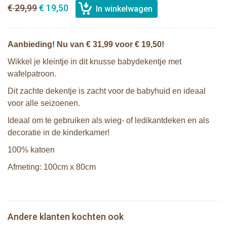
€ 29,99
€ 19,50
Aanbieding! Nu van € 31,99 voor € 19,50!
Wikkel je kleintje in dit knusse babydekentje met
wafelpatroon.
Dit zachte dekentje is zacht voor de babyhuid en ideaal
voor alle seizoenen.
Ideaal om te gebruiken als wieg- of ledikantdeken en als
decoratie in de kinderkamer!
100% katoen
Afmeting: 100cm x 80cm
Lanco - Bijtspeeltje Regenboog
Lulujo Waffle Blanket - Ballet Slipper
Bunnies By The Bay knuffel Nibble
Sophie de giraf sensory bijtbal in witte
Andere klanten kochten ook
€ 15,99
Konijn Crème 30cm
€ 29,99
€ 19,50
geschenkdoos