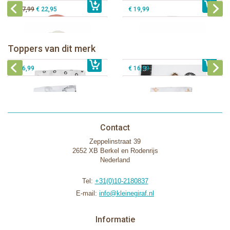
€ 27,99
€ 22,95
€ 19,99
Lulujo swaddle bamboo 120x120 -
Lulujo Baby's First Year Swaddle &
Hugs & Kisses
Cards - Loved beyond measure
Toppers van dit merk
€ 19,99
Lulujo swaddle 120x120 - Afrique
€ 13,50
€ 21,99
Lulujo swaddle 120x120 - Little Fawn
€ 14,50
€ 16,99
€ 16,99
Contact
Zeppelinstraat 39
2652 XB Berkel en Rodenrijs
Nederland
Tel:
+31(0)10-2180837
E-mail:
info@kleinegiraf.nl
Informatie