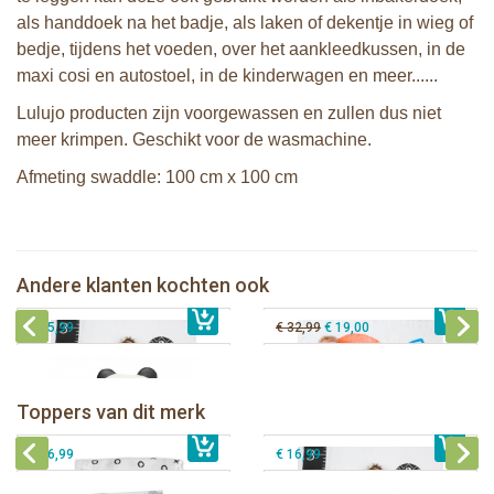
als handdoek na het badje, als laken of dekentje in wieg of
bedje, tijdens het voeden, over het aankleedkussen, in de
maxi cosi en autostoel, in de kinderwagen en meer......
Lulujo producten zijn voorgewassen en zullen dus niet
meer krimpen. Geschikt voor de wasmachine.
Afmeting swaddle: 100 cm x 100 cm
Lulujo Baby's First Year Swaddle &
Lulujo Baby's First Year Swaddle &
Cards - Loved beyond measure
Cards - A dream come true
Zoocchini kinderrugzak - Sherman the
Andere klanten kochten ook
€ 21,99
Lanco - Bijtring Kori de Panda
€ 14,50
€ 21,99
Shark
€ 15,99
€ 32,99
€ 19,00
Lulujo swaddle bamboo 120x120 -
Lulujo Baby's First Year Swaddle &
Hugs & Kisses
Cards - Loved beyond measure
Toppers van dit merk
€ 19,99
Lulujo swaddle 120x120 - Afrique
€ 13,50
€ 21,99
Lulujo swaddle 120x120 - Little Fawn
€ 14,50
€ 16,99
€ 16,99