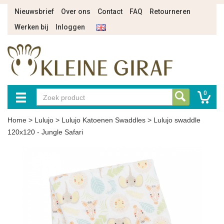
Nieuwsbrief
Over ons
Contact
FAQ
Retourneren
Werken bij
Inloggen
0
Home
>
Lulujo
>
Lulujo Katoenen Swaddles
>
Lulujo swaddle
120x120 - Jungle Safari