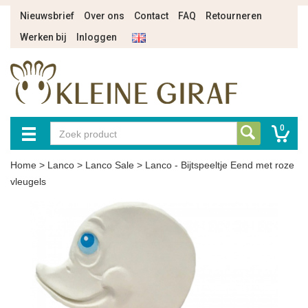
Nieuwsbrief
Over ons
Contact
FAQ
Retourneren
Werken bij
Inloggen
0
Home
>
Lanco
>
Lanco Sale
>
Lanco - Bijtspeeltje Eend met roze
vleugels