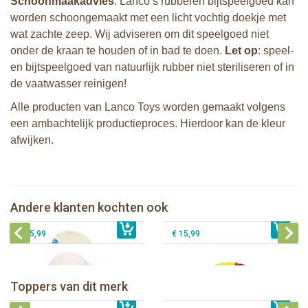
Schoonmaakadvies
: Lanco’s rubberen bijtspeelgoed kan
worden schoongemaakt met een licht vochtig doekje met
wat zachte zeep. Wij adviseren om dit speelgoed niet
onder de kraan te houden of in bad te doen.
Let op
: speel-
en bijtspeelgoed van natuurlijk rubber niet steriliseren of in
de vaatwasser reinigen!
Alle producten van Lanco Toys worden gemaakt volgens
een ambachtelijk productieproces. Hierdoor kan de kleur
afwijken.
Lanco - Bijtspeeltje Eend met blauwe
vleugels
Lanco - Sensory Bijtspeeltje Vos
Lanco - Sensory Bijtspeeltje
Lanco - Sensory Speelbal Fantasie
Andere klanten kochten ook
€ 10,99
€ 5,50
Lammetje
€ 14,99
donker
€ 15,99
€ 15,99
Lanco - Bijtspeeltje Regenboog
Lanco - Bijtring Kori de Panda
Lanco - Sensory Bijtspeeltje
Toppers van dit merk
€ 15,99
Lanco - Sensory Bijtspeeltje Vos
€ 15,99
Lammetje