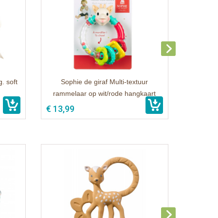
. soft
Sophie de giraf Multi-textuur
rammelaar op wit/rode hangkaart
€ 13,99