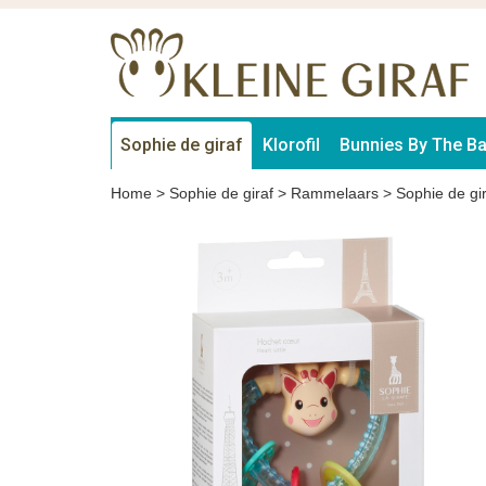
Sophie de giraf
Klorofil
Bunnies By The B
Home
>
Sophie de giraf
>
Rammelaars
>
Sophie de gi