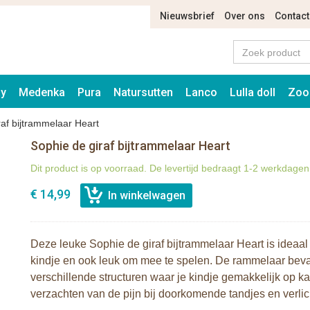
Nieuwsbrief
Over ons
Contact
ay
Medenka
Pura
Natursutten
Lanco
Lulla doll
Zoo
raf bijtrammelaar Heart
Sophie de giraf bijtrammelaar Heart
Dit product is op voorraad. De levertijd bedraagt 1-2 werkdagen
€ 14,99
Deze leuke Sophie de giraf bijtrammelaar Heart is ideaal
kindje en ook leuk om mee te spelen. De rammelaar beva
verschillende structuren waar je kindje gemakkelijk op k
verzachten van de pijn bij doorkomende tandjes en verli