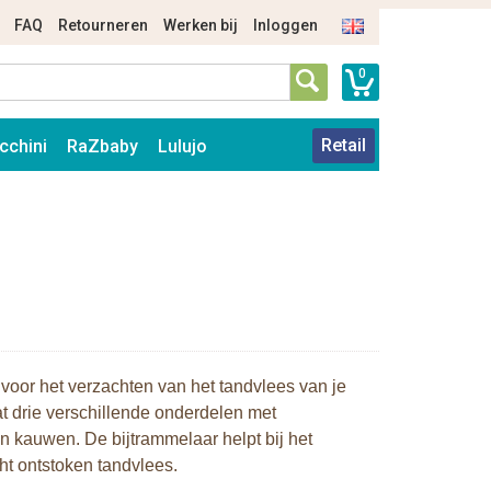
FAQ
Retourneren
Werken bij
Inloggen
0
Retail
cchini
RaZbaby
Lulujo
 voor het verzachten van het tandvlees van je
t drie verschillende onderdelen met
an kauwen. De bijtrammelaar helpt bij het
cht ontstoken tandvlees.