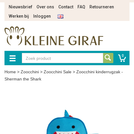
Nieuwsbrief
Over ons
Contact
FAQ
Retourneren
Werken bij
Inloggen
0
Home
>
Zoocchini
>
Zoocchini Sale
>
Zoocchini kinderrugzak -
Sherman the Shark