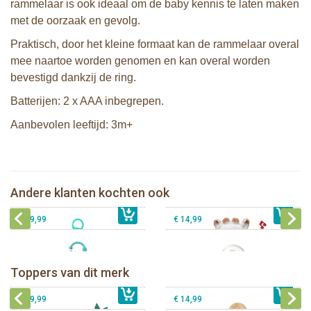
rammelaar is ook ideaal om de baby kennis te laten maken
met de oorzaak en gevolg.
Praktisch, door het kleine formaat kan de rammelaar overal
mee naartoe worden genomen en kan overal worden
bevestigd dankzij de ring.
Batterijen: 2 x AAA inbegrepen.
Aanbevolen leeftijd: 3m+
Sophie de giraf activiteitenknuffel
Sophie de giraf Touch & Music knuffel
Sophie de giraf zachte maracas
Andere klanten kochten ook
€ 31,99
Sophie de giraf activiteitenkubus
€ 34,99
rammelaar in witte geschenkdoos
€ 29,99
€ 14,99
Sophie de giraf Baby Seat & Play
Sophie de giraf Rollin' speelrol IEUF
IEUF
Fanfan het hertje bijtring in witte
Toppers van dit merk
€ 26,99
Sophie de giraf Activity Wheel
€ 79,99
geschenkdoos
€ 39,99
€ 14,99