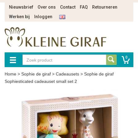
Nieuwsbrief
Over ons
Contact
FAQ
Retourneren
Werken bij
Inloggen
0
Home
>
Sophie de giraf
>
Cadeausets
>
Sophie de giraf
Sophiesticated cadeauset small set 2