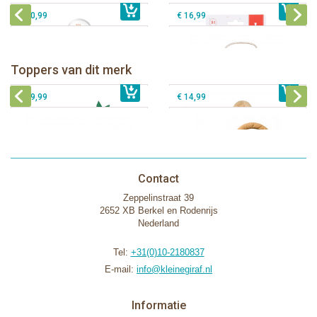
€ 10,99
€ 16,99
Sophie de giraf Baby Seat & Play
Sophie de giraf Rollin' speelrol IEUF
IEUF
Fanfan het hertje bijtring in witte
Toppers van dit merk
€ 26,99
Sophie de giraf Activity Wheel
€ 79,99
geschenkdoos
€ 39,99
€ 14,99
Contact
Zeppelinstraat 39
2652 XB Berkel en Rodenrijs
Nederland
Tel:
+31(0)10-2180837
E-mail:
info@kleinegiraf.nl
Informatie