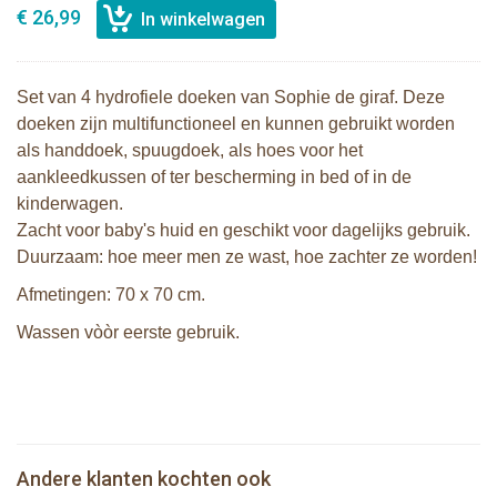
€ 26,99
Set van 4 hydrofiele doeken van Sophie de giraf. Deze
doeken zijn multifunctioneel en kunnen gebruikt worden
als handdoek, spuugdoek, als hoes voor het
aankleedkussen of ter bescherming in bed of in de
kinderwagen.
Zacht voor baby's huid en geschikt voor dagelijks gebruik.
Duurzaam: hoe meer men ze wast, hoe zachter ze worden!
Afmetingen: 70 x 70 cm.
Wassen vòòr eerste gebruik.
Sophie de giraf zachte maracas
Sophie de giraf Multi-textuur
rammelaar in witte geschenkdoos
rammelaar op wit/rode hangkaart
Sophie de giraf So'Pure set met 2
Andere klanten kochten ook
€ 14,99
2 Sophie de giraf zonneschermen
€ 13,99
ballen en 2 blokken