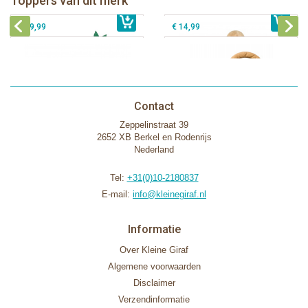
Toppers van dit merk
€ 26,99
Sophie de giraf Activity Wheel
€ 79,99
geschenkdoos
€ 39,99
€ 14,99
Contact
Zeppelinstraat 39
2652 XB Berkel en Rodenrijs
Nederland
Tel:
+31(0)10-2180837
E-mail:
info@kleinegiraf.nl
Informatie
Over Kleine Giraf
Algemene voorwaarden
Disclaimer
Verzendinformatie