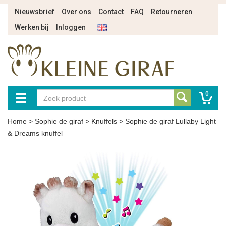
Nieuwsbrief
Over ons
Contact
FAQ
Retourneren
Werken bij
Inloggen
0
Home
>
Sophie de giraf
>
Knuffels
>
Sophie de giraf Lullaby Light
& Dreams knuffel