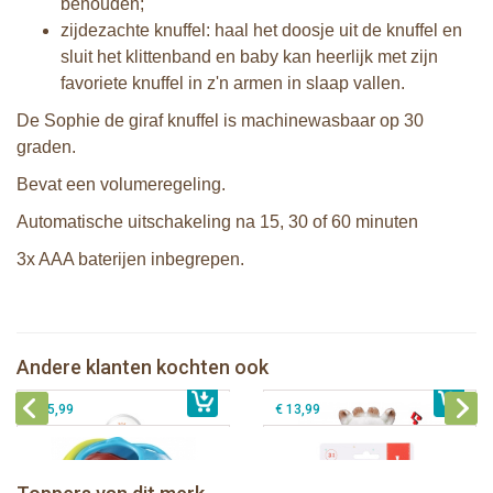
behouden;
zijdezachte knuffel: haal het doosje uit de knuffel en
sluit het klittenband en baby kan heerlijk met zijn
favoriete knuffel in z'n armen in slaap vallen.
De Sophie de giraf knuffel is machinewasbaar op 30
graden.
Bevat een volumeregeling.
Automatische uitschakeling na 15, 30 of 60 minuten
3x AAA baterijen inbegrepen.
Sophie de giraf zachte maracas
rammelaar in witte geschenkdoos
Sophie de giraf Touch & Music knuffel
Sophie de giraf Multi-textuur
Andere klanten kochten ook
€ 14,99
Sophie de giraf rammel speelbal
€ 34,99
rammelaar op wit/rode hangkaart
€ 15,99
€ 13,99
Sophie de giraf Baby Seat & Play
Sophie de giraf Rollin' speelrol IEUF
IEUF
Fanfan het hertje bijtring in witte