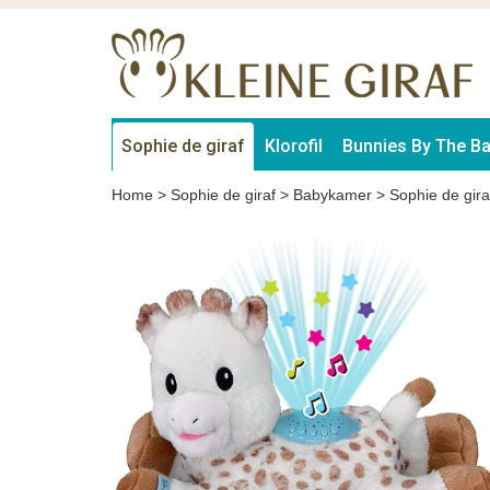
Sophie de giraf
Klorofil
Bunnies By The B
Home
>
Sophie de giraf
>
Babykamer
>
Sophie de gira