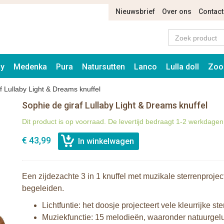
Nieuwsbrief
Over ons
Contact
ay
Medenka
Pura
Natursutten
Lanco
Lulla doll
Zoo
f Lullaby Light & Dreams knuffel
Sophie de giraf Lullaby Light & Dreams knuffel
Dit product is op voorraad. De levertijd bedraagt 1-2 werkdagen
€ 43,99
Een zijdezachte 3 in 1 knuffel met muzikale sterrenproje
begeleiden.
Lichtfuntie: het doosje projecteert vele kleurrijke 
Muziekfunctie: 15 melodieën, waaronder natuurgelu