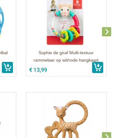
lbal
Sophie de giraf Multi-textuur
rammelaar op wit/rode hangkaart
€ 13,99