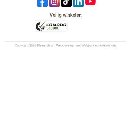
Veilig winkelen
Copyright 2026 Kleine Giraf | Webdevelopment
Webparking
&
Artylicious