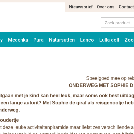
Nieuwsbrief
Over ons
Contact
ay
Medenka
Pura
Natursutten
Lanco
Lulla doll
Zoo
Speelgoed mee op rei
ONDERWEG MET SOPHIE D
tgaan met je kind kan heel leuk, maar soms ook best uitdage
 een lange autorit? Met Sophie de giraf als reisgenootje heb
nderweg.
oudertje
t deze leuke activiteitenpiramide maar liefst zes verschillende a