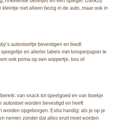
g, rinkelende belletjes en een spiegel. Dankzij
kleintje niet alleen bezig in de auto, maar ook in
by’s autostoeltje bevestigen en biedt
spiegeltje en allerlei labels met knisperpapier te
lem ook prima op een wippertje, box of
dbereik: van snack tot speelgoed en van boekje
je autostoel worden bevestigd en heeft
n worden opgeborgen. Extra handig: als je op je
en nemen zonder dat alles eruit moet worden