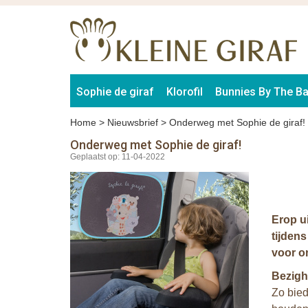
Sophie de giraf
Klorofil
Bunnies By The B
Home
>
Nieuwsbrief
>
Onderweg met Sophie de giraf!
Onderweg met Sophie de giraf!
Geplaatst op: 11-04-2022
Erop ui
tijdens
voor o
Bezigh
Zo bied