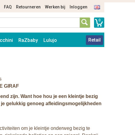
FAQ
Retourneren
Werken bij
Inloggen
0
Retail
cchini
RaZbaby
Lulujo
s
E GIRAF
nd zijn. Want hoe hou je een kleintje bezig
 je gelukkig
genoeg afleidingsmogelijkheden
ctiviteiten om je kleintje onderweg bezig te