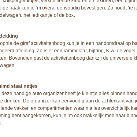
 knispergeluidjes, verschillende kleuren en texturen, een bijtrin
ige haak kun je ‘m overal eenvoudig bevestigen. Zo houdt ‘ie je 
elwagen, het ledikantje of de box.
dekking
phie de giraf activiteitenboog kun je in een handomdraai op ba
deerd afleiding. Zo is er een rammelaar, bijtring, Kiwi de vogel, 
en. Bovendien past de activiteitenboog dankzij de universele k
wagen.
imd staat netjes
 deze handige auto organizer heeft je kleintje alles binnen han
s te drinken. De organizer kan eenvoudig aan de achterkant van 
llende vakken en compartimenten waarin alles overzichtelijk ka
ming bent aangekomen, kun je ‘m ook
makkelijk mee naar binn
d.