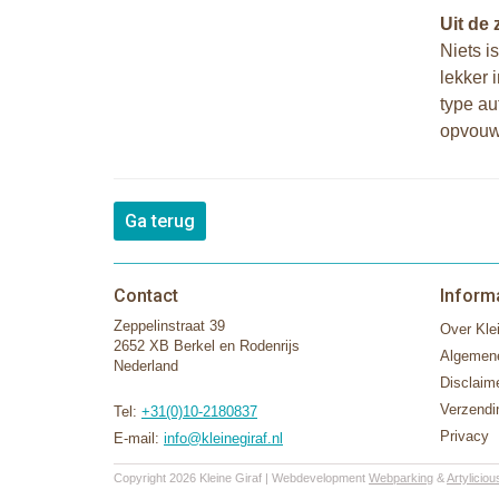
Uit de 
Niets i
lekker 
type au
opvouw
Ga terug
Contact
Inform
Zeppelinstraat 39
Over Klei
2652 XB Berkel en Rodenrijs
Algemen
Nederland
Disclaim
Verzendi
Tel:
+31(0)10-2180837
Privacy
E-mail:
info@kleinegiraf.nl
Copyright 2026 Kleine Giraf | Webdevelopment
Webparking
&
Artyliciou