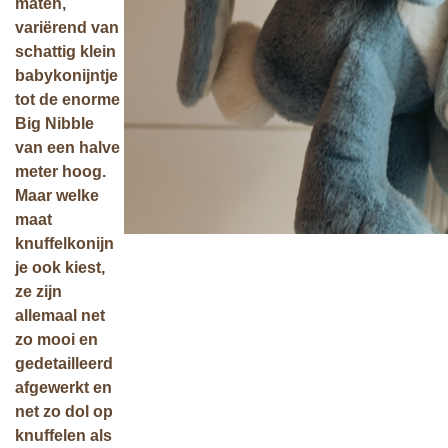
maten,
variërend van
schattig klein
babykonijntje
tot de enorme
Big Nibble
van een halve
meter hoog.
Maar welke
maat
knuffelkonijn
je ook kiest,
ze zijn
allemaal
net
zo mooi en
gedetailleerd
afgewerkt en
net zo dol op
knuffelen als