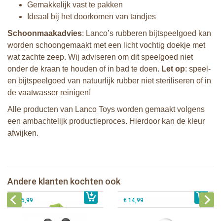
Gemakkelijk vast te pakken
Ideaal bij het doorkomen van tandjes
Schoonmaakadvies
: Lanco’s rubberen bijtspeelgoed kan
worden schoongemaakt met een licht vochtig doekje met
wat zachte zeep. Wij adviseren om dit speelgoed niet
onder de kraan te houden of in bad te doen.
Let op
: speel-
en bijtspeelgoed van natuurlijk rubber niet steriliseren of in
de vaatwasser reinigen!
Alle producten van Lanco Toys worden gemaakt volgens
een ambachtelijk productieproces. Hierdoor kan de kleur
afwijken.
Lanco - Bijtspeeltje Palmblad
Lanco - Sensory Bijtspeeltje Vos
Sophie de giraf zachte maracas
Andere klanten kochten ook
€ 14,99
Lanco - Bijtring Kori de Panda
€ 14,99
rammelaar in witte geschenkdoos
€ 15,99
€ 14,99