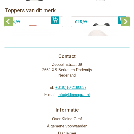
Lanco - Bijtspeeltje Regenboog
Lanco - Bijtring Kori de Panda
Lanco - Sensory Bijtspeeltje
Toppers van dit merk
€ 15,99
Lanco - Sensory Bijtspeeltje Vos
€ 15,99
Lammetje
€ 14,99
€ 15,99
Contact
Zeppelinstraat 39
2652 XB Berkel en Rodenrijs
Nederland
Tel:
+31(0)10-2180837
E-mail:
info@kleinegiraf.nl
Informatie
Over Kleine Giraf
Algemene voorwaarden
Disclaimer