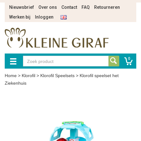
Nieuwsbrief
Over ons
Contact
FAQ
Retourneren
Werken bij
Inloggen
0
Home
>
Klorofil
>
Klorofil Speelsets
>
Klorofil speelset het
Ziekenhuis