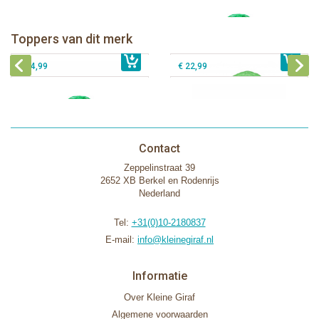
Klorofil de Magische Speelboom
Klorofil speelset de Camper
"pocket editie"
Klorofil speelset de Magische
Toppers van dit merk
€ 54,99
Speelboom
€ 16,99
Klorofil speelset de Avonturen Bus
€ 54,99
€ 22,99
Contact
Zeppelinstraat 39
2652 XB Berkel en Rodenrijs
Nederland
Tel:
+31(0)10-2180837
E-mail:
info@kleinegiraf.nl
Informatie
Over Kleine Giraf
Algemene voorwaarden