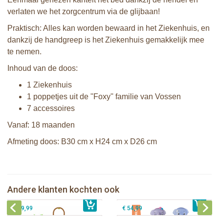
verlaten we het zorgcentrum via de glijbaan!
Praktisch: Alles kan worden bewaard in het Ziekenhuis, en
dankzij de handgreep is het Ziekenhuis gemakkelijk mee
te nemen.
Inhoud van de doos:
1 Ziekenhuis
1 poppetjes uit de ''Foxy'' familie van Vossen
7 accessoires
Vanaf: 18 maanden
Afmeting doos: B30 cm x H24 cm x D26 cm
Klorofil speelset de Tropische Ananas
Klorofil speelset familie Olifant
Klorofil speelset de Magische
Andere klanten kochten ook
€ 45,99
Klorofil speelset de Safari Jeep
€ 12,99
Speelboom
€ 29,99
€ 54,99